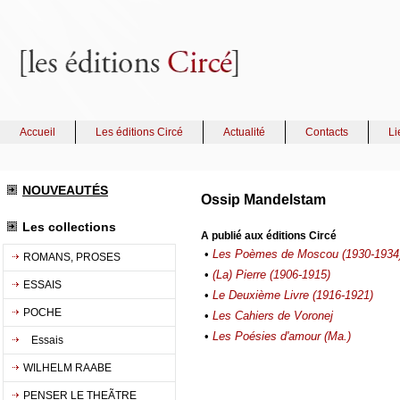
Accueil
Les éditions Circé
Actualité
Contacts
Li
NOUVEAUTÉS
Ossip Mandelstam
Les collections
A publié aux éditions Circé
•
Les Poèmes de Moscou (1930-1934
ROMANS, PROSES
•
(La) Pierre (1906-1915)
ESSAIS
•
Le Deuxième Livre (1916-1921)
POCHE
•
Les Cahiers de Voronej
•
Les Poésies d'amour (Ma.)
Essais
WILHELM RAABE
PENSER LE THEÃTRE