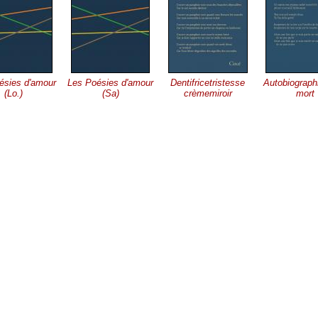
ésies d'amour
Les Poésies d'amour
Dentifricetristesse
Autobiographi
(Lo.)
(Sa)
crèmemiroir
mort