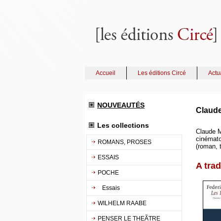
Accueil
Les éditions Circé
Actu
NOUVEAUTÉS
Claude
Les collections
Claude M
cinématog
ROMANS, PROSES
(roman, t
ESSAIS
A trad
POCHE
Essais
WILHELM RAABE
PENSER LE THEÃTRE