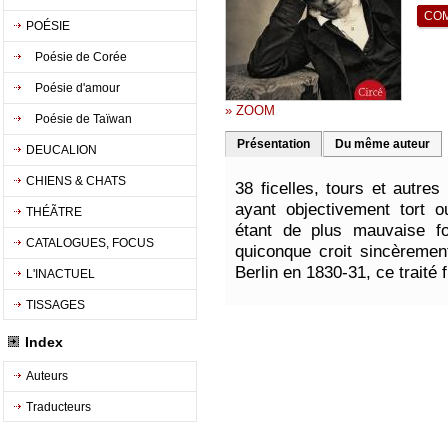
POÉSIE
Poésie de Corée
Poésie d'amour
» ZOOM
Poésie de Taïwan
Présentation
Du même auteur
DEUCALION
CHIENS & CHATS
38 ficelles, tours et autre
ayant objectivement tort 
THÉÃTRE
étant de plus mauvaise fo
CATALOGUES, FOCUS
quiconque croit sincèremen
Berlin en 1830-31, ce traité 
L'INACTUEL
TISSAGES
Index
Auteurs
Traducteurs