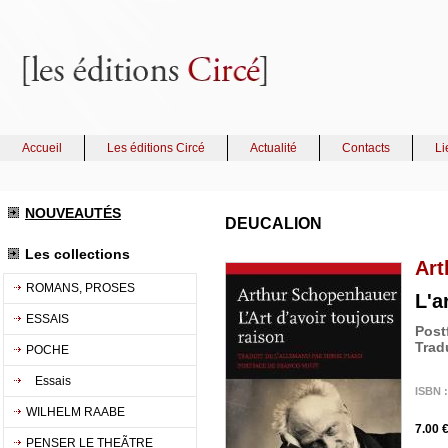
Accueil
Les éditions Circé
Actualité
Contacts
Li
NOUVEAUTÉS
DEUCALION
Les collections
Art
ROMANS, PROSES
L'a
ESSAIS
Post
Trad
POCHE
Essais
ISBN :
WILHELM RAABE
7.00 
PENSER LE THEÃTRE