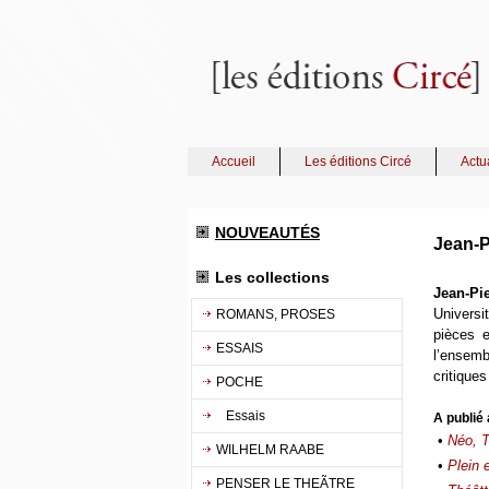
Accueil
Les éditions Circé
Actu
NOUVEAUTÉS
Jean-P
Les collections
Jean-Pi
Universi
ROMANS, PROSES
pièces e
ESSAIS
l’ensemb
critiques
POCHE
Essais
A publié 
•
Néo, T
WILHELM RAABE
•
Plein 
PENSER LE THEÃTRE