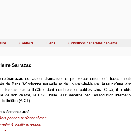
alité
Contacts
Liens
Conditions générales de vente
ierre Sarrazac
erre Sarrazac
est auteur dramatique et professeur émérite d’Etudes théât
tés de Paris 3-Sorbonne nouvelle et de Louvain-la-Neuve. Auteur d’une vin
t d’essais sur le théâtre, dont nombre sont publiés chez Circé, il a obt
le de son œuvre, le Prix Thalie 2008 décerné par l’Association internati
 de théâtre (AICT).
aux éditions Circé
rois panneaux d'apocalypse
emploi & Vieillir m'amuse