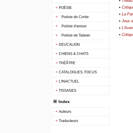
•
Théâtt
•
Critiq
POÉSIE
•
La Par
Poésie de Corée
•
Jeux d
Poésie d'amour
•
L'Aven
•
Critiq
Poésie de Taïwan
DEUCALION
CHIENS & CHATS
THÉÃTRE
CATALOGUES, FOCUS
L'INACTUEL
TISSAGES
Index
Auteurs
Traducteurs